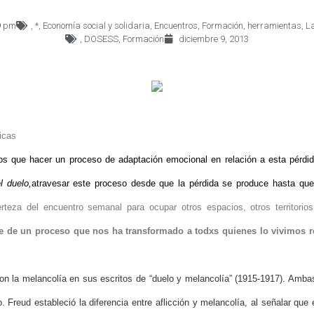
9 pm
,
*
,
Economía social y solidaria
,
Encuentros
,
Formación
,
herramientas
,
La
,
DOSESS
,
Formación
diciembre 9, 2013
icas
 que hacer un proceso de adaptación emocional en relación a esta pérdid
l duelo,
atravesar este proceso desde que la pérdida se produce hasta qu
teza del encuentro semanal para ocupar otros espacios, otros territorio
e de un proceso que nos ha transformado a todxs quienes lo vivimos r
n la melancolía en sus escritos de “duelo y melancolía” (1915-1917). Ambas
Freud estableció la diferencia entre aflicción y melancolía, al señalar que e