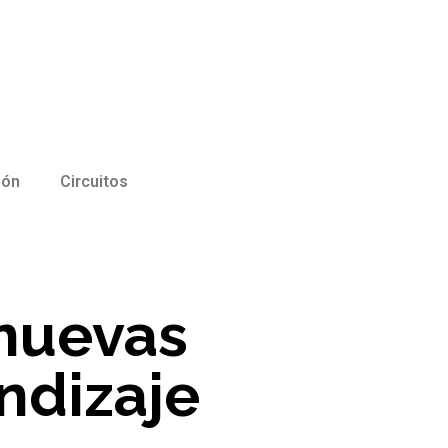
ión
Circuitos
s nuevas
ndizaje