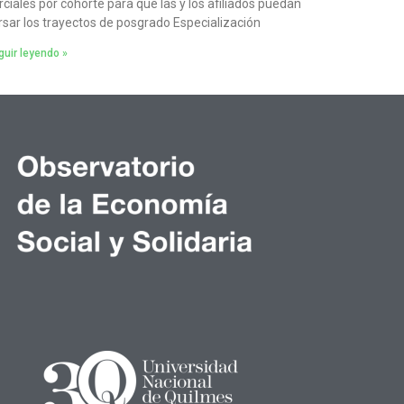
rciales por cohorte para que las y los afiliados puedan
rsar los trayectos de posgrado Especialización
uir leyendo »