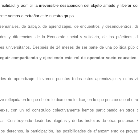
realidad, y admitir la irreversible desaparición del objeto amado y liberar 
nte vamos a extrañar este nuestro grupo.
manales, de trabajo, de aprendizajes, de encuentros y desencuentros, d
tades y diferencias, de la Economía social y solidaria, de las prácticas
tes universitarios. Después de 14 meses de ser parte de una política públ
seguir compartiendo y ejerciendo este rol de operador socio educativo 
des de aprendizaje. Llevarnos puestos todos estos aprendizajes y estos ví
reflejada en lo que el otro le dice o no le dice, en lo que percibe que el otr
rxs, con un rol construido colectivamente iremos participando en otros c
doras. Construyendo desde las alegrías y de las tristezas de otras personas.
s derechos, la participación, las posibilidades de afianzamiento de proyec