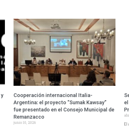
 y
Cooperación internacional Italia-
Se
Argentina: el proyecto “Sumak Kawsay”
el
fue presentado en el Consejo Municipal de
P
abr
Remanzacco
junio 10, 2026
El