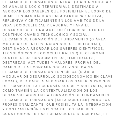
EL CAMPO DE FORMACIÓN GENERAL (O ÁREA MODULAR
DE ANÁLISIS SOCIO-TERRITORIAL), DESTINADO A
ABORDAR LOS SABERES QUE POSIBILITEN EL LOGRO DE
COMPETENCIAS BÁSICAS PARA PARTICIPAR ACTIVA,
REFLEXIVA Y CRÍTICAMENTE EN LOS ÁMBITOS DE LA
VIDA SOCIOCULTURAL Y LABORAL Y PARA EL
DESARROLLO DE UNA ACTITUD ÉTICA RESPECTO DEL
CONTINUO CAMBIO TECNOLÓGICO Y SOCIAL.
EL CAMPO DE FORMACIÓN DE FUNDAMENTO (O ÁREA
MODULAR DE INTERVENCIÓN SOCIO-TERRITORIAL),
DESTINADO A ABORDAR LOS SABERES CIENTÍFICOS,
TECNOLÓGICOS Y SOCIOCULTURALES QUE OTORGAN
SOSTÉN A LOS CONOCIMIENTOS, HABILIDADES,
DESTREZAS, ACTITUDES Y VALORES, PROPIAS DEL
CAMPO DE LA ECONOMÍA SOCIAL Y SOLIDARIA.
EL CAMPO DE FORMACIÓN ESPECÍFICA (O ÁREA
MODULAR DE DESARROLLO SOCIOECONÓMICO EN CLAVE
LOCAL), DEDICADO A ABORDAR LOS SABERES PROPIOS
DEL CAMPO DE LA ECONOMÍA SOCIAL Y SOLIDARIA, ASÍ
COMO TAMBIÉN LA CONTEXTUALIZACIÓN DE LOS
DESARROLLADOS EN LA FORMACIÓN DE FUNDAMENTO.
EL CAMPO DE FORMACIÓN (ÁREA MODULAR) PRÁCTICA
PROFESIONALIZANTE, QUE POSIBILITA LA INTEGRACIÓN
Y CONTRASTACIÓN EMPÍRICA DE LOS SABERES
CONSTRUIDOS EN LAS FORMACIONES DESCRIPTAS, EL