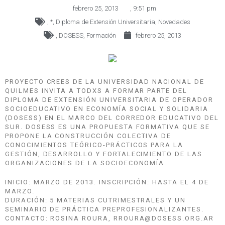
febrero 25, 2013
,
9:51 pm
,
*
,
Diploma de Extensión Universitaria
,
Novedades
,
DOSESS
,
Formación
febrero 25, 2013
PROYECTO CREES DE LA UNIVERSIDAD NACIONAL DE
QUILMES INVITA A TODXS A FORMAR PARTE DEL
DIPLOMA DE EXTENSIÓN UNIVERSITARIA DE OPERADOR
SOCIOEDUCATIVO EN ECONOMÍA SOCIAL Y SOLIDARIA
(DOSESS) EN EL MARCO DEL CORREDOR EDUCATIVO DEL
SUR. DOSESS ES UNA PROPUESTA FORMATIVA QUE SE
PROPONE LA CONSTRUCCIÓN COLECTIVA DE
CONOCIMIENTOS TEÓRICO-PRÁCTICOS PARA LA
GESTIÓN, DESARROLLO Y FORTALECIMIENTO DE LAS
ORGANIZACIONES DE LA SOCIOECONOMÍA.
INICIO: MARZO DE 2013. INSCRIPCIÓN: HASTA EL 4 DE
MARZO.
DURACIÓN: 5 MATERIAS CUTRIMESTRALES Y UN
SEMINARIO DE PRÁCTICA PREPROFESIONALIZANTES.
CONTACTO: ROSINA ROURA, RROURA@DOSESS.ORG.AR