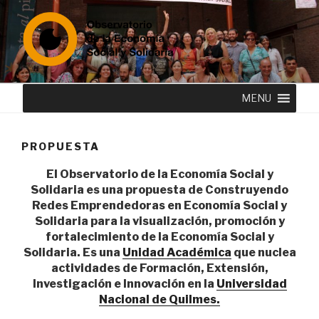
Saltar
al
contenido
OBSERVATORIO DE LA
El Observatorio del Sur de la Economía Social y Solidaria es una
unidad académica del Departamento de Economía y
MENU
ECONOMÍA SOCIAL Y
Administración de la Universidad Nacional de Quilmes que nuclea
SOLIDARIA
actividades de docencia, investigación, extensión e innovación
para la socioeconomía.
PROPUESTA
El Observatorio de la Economía Social y
Solidaria es una propuesta de Construyendo
Redes Emprendedoras en Economía Social y
Solidaria para la visualización, promoción y
fortalecimiento de la Economía Social y
Solidaria. Es una
Unidad Académica
que nuclea
actividades de Formación, Extensión,
Investigación e Innovación en la
Universidad
Nacional de Quilmes.