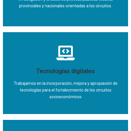
provinciales y nacionales orientadas a los circuitos.
Encontramos políticas públicas orientadas
específicamente a los actores sociales y los procesos
vinculados a los circuitos socioeconómicas y otras que
colaboran en su desarrollo sin estar diseñadas
Tecnologías digitales
específicamente para eso
Trabajamos en la incorporación, mejora y apropiación de
Descargá el informe
tecnologías para el fortalecmiento de los circuitos
socioeconómicos