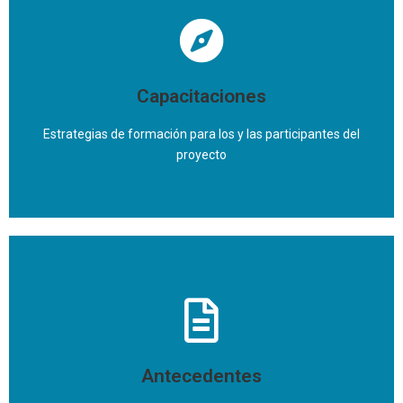
A partir del diagnóstico de las experiencias trabajamos
en fortalecer los procesos de administración,
comunicación y comercialización incorporando
tecnologías digitales
Capacitaciones
Conocé el trabajo
Estrategias de formación para los y las participantes del
proyecto
Desarrollamos talleres, cursos y guías de capacitación
Ver más
Antecedentes