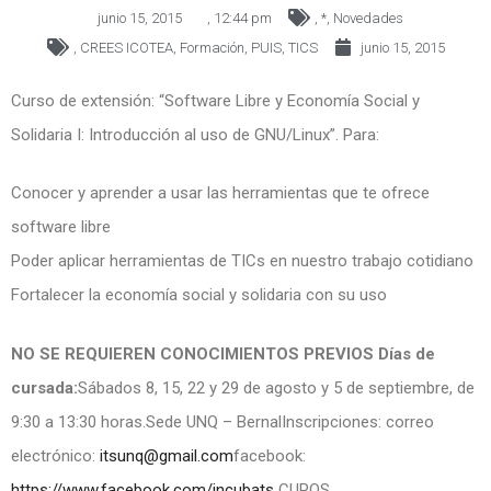
junio 15, 2015
,
12:44 pm
,
*
,
Novedades
,
CREES ICOTEA
,
Formación
,
PUIS
,
TICS
junio 15, 2015
Curso de extensión: “Software Libre y Economía Social y
Solidaria I: Introducción al uso de GNU/Linux”. Para:
Conocer ​y aprender a usar las herramientas que te ofrece​
software libre
Poder aplicar herramientas de TICs en nuestro trabajo cotidiano​
Fortalecer la economía social y solidaria con su uso
NO SE REQUIEREN CONOCIMIENTOS PREVIOS
​Días de
cursada:
Sábados 8, 15, 22 y 29 de agosto y 5 de septiembre, de
9:30 a 13:30 horas.​Sede UNQ – Bernal​Inscripciones: correo
electrónico:
itsunq@gmail.com
facebook:
https://www.facebook.com/incubats
CUPOS