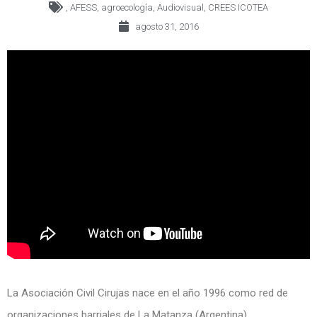
,
AFESS
,
agroecología
,
Audiovisual
,
CREES ICOTEA
agosto 31, 2016
La Asociación Civil Cirujas nace en el año 1996 como red de
organizaciones barriales de La Matanza (Argentina).