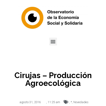
Cirujas – Producción
Agroecológica
agosto 31, 2016
,
11:25 am
,
*
,
Novedades