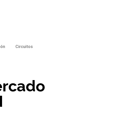
ión
Circuitos
ercado
N