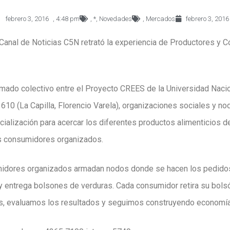
febrero 3, 2016
,
4:48 pm
,
*
,
Novedades
,
Mercados
febrero 3, 2016
 Canal de Noticias C5N retrató la experiencia de Productores y
armado colectivo entre el Proyecto CREES de la Universidad Nacio
10 (La Capilla, Florencio Varela), organizaciones sociales y 
cialización para acercar los diferentes productos alimenticios de 
os consumidores organizados.
dores organizados armadan nodos donde se hacen los pedidos. 
 entrega bolsones de verduras. Cada consumidor retira su bolsó
, evaluamos los resultados y seguimos construyendo economía s