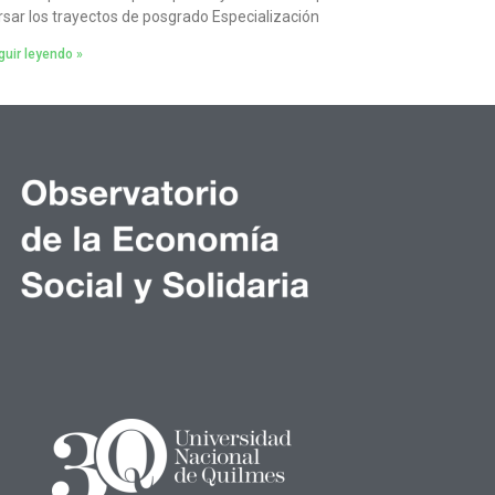
rsar los trayectos de posgrado Especialización
uir leyendo »