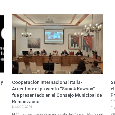
 y
Cooperación internacional Italia-
Se
Argentina: el proyecto “Sumak Kawsay”
el
fue presentado en el Consejo Municipal de
P
abr
Remanzacco
junio 10, 2026
El
pa
El 14 de mayo se realizó en la sala del Consejo Municipal