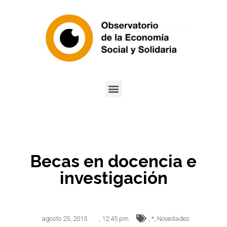
Becas en docencia e
investigación
agosto 25, 2015
,
12:45 pm
,
*
,
Novedades