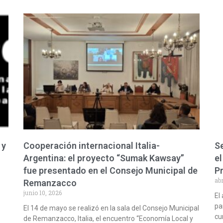
 y
Cooperación internacional Italia-
Se
Argentina: el proyecto “Sumak Kawsay”
el
fue presentado en el Consejo Municipal de
P
abr
Remanzacco
junio 10, 2026
El
pa
El 14 de mayo se realizó en la sala del Consejo Municipal
cu
de Remanzacco, Italia, el encuentro “Economía Local y