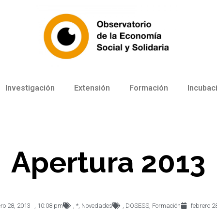
Investigación
Extensión
Formación
Incubac
Apertura 2013
ro 28, 2013
,
10:08 pm
,
*
,
Novedades
,
DOSESS
,
Formación
febrero 2