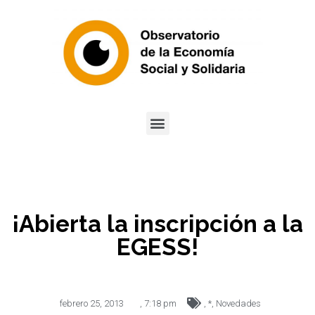
¡Abierta la inscripción a la
EGESS!
febrero 25, 2013
,
7:18 pm
,
*
,
Novedades