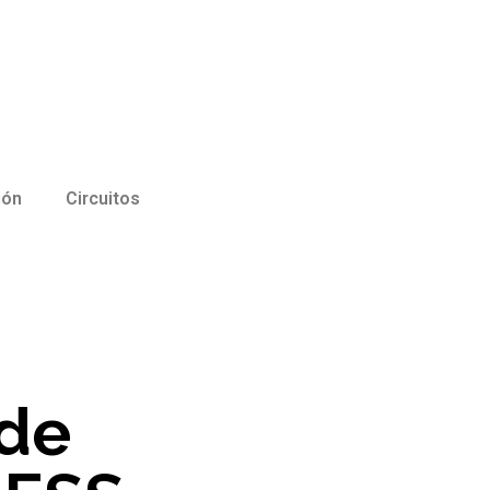
ión
Circuitos
 de