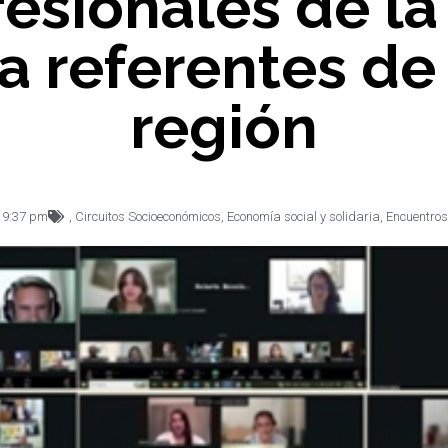
fesionales de la
a referentes de
región
,
9:37 pm
,
Circuitos Socioeconómicos
,
Economía social y solidaria
,
Encuentros