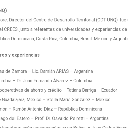
UNQ)
ore, Director del Centro de Desarrollo Territorial (CDT-UNQ), fu
el CREES, junto a referentes de universidades y experiencias de
blica Dominicana, Costa Rica, Colombia, Brasil, México y Argenti
res y experiencias
as de Zamora – Lic. Damián ARIAS – Argentina
ombia – Dr. Juan Fernando Álvarez – Colombia
operativas de ahorro y crédito – Tatiana Barriga – Ecuador
 Guadalajara, México – Stella Maris González – México
imón – Ramón Antonio Díaz – República Dominicana
ago del Estero – Prof. Dr. Osvaldo Peiretti – Argentina
la transformación socioeconómica en Bolivia – Juan Carlos Espin