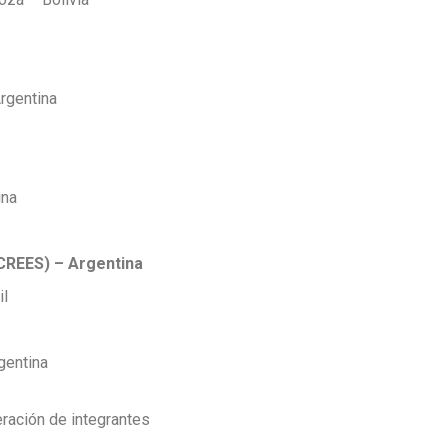
rgentina
ina
CREES) – Argentina
il
gentina
ración de integrantes