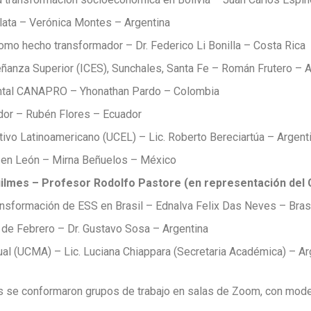
lata – Verónica Montes – Argentina
como hecho transformador – Dr. Federico Li Bonilla – Costa Rica
eñanza Superior (ICES), Sunchales, Santa Fe – Román Frutero – A
ental CANAPRO – Yhonathan Pardo – Colombia
dor – Rubén Flores – Ecuador
tivo Latinoamericano (UCEL) – Lic. Roberto Bereciartúa – Argent
l en León – Mirna Beñuelos – México
uilmes – Profesor Rodolfo Pastore (en representación del 
ansformación de ESS en Brasil – Ednalva Felix Das Neves – Bras
 de Febrero – Dr. Gustavo Sosa – Argentina
al (UCMA) – Lic. Luciana Chiappara (Secretaria Académica) – Ar
nes se conformaron grupos de trabajo en salas de Zoom, con mode