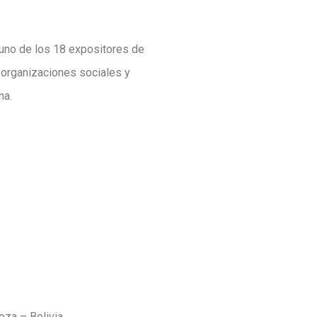
e uno de los 18 expositores de
 organizaciones sociales y
na.
oza – Bolivia