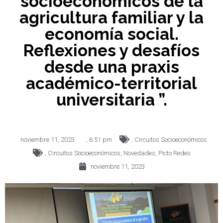
socioeconómicos de la
agricultura familiar y la
economía social.
Reflexiones y desafíos
desde una praxis
académico-territorial
universitaria ”.
noviembre 11, 2023
,
6:51 pm
,
Circuitos Socioeconómicos
,
Circuitos Socioeconómicos
,
Novedades
,
Picto Redes
noviembre 11, 2023