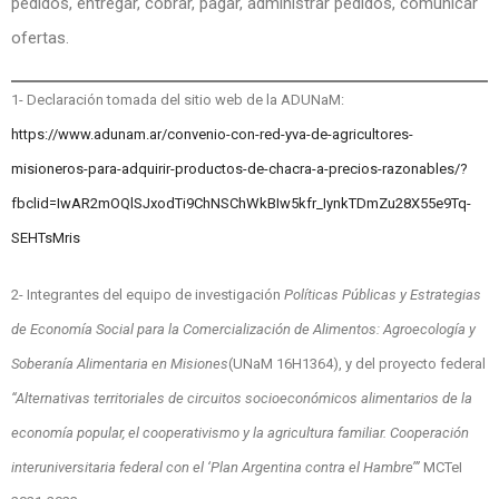
pedidos, entregar, cobrar, pagar, administrar pedidos, comunicar
ofertas.
1- Declaración tomada del sitio web de la ADUNaM:
https://www.adunam.ar/convenio-con-red-yva-de-agricultores-
misioneros-para-adquirir-productos-de-chacra-a-precios-razonables/?
fbclid=IwAR2mOQlSJxodTi9ChNSChWkBIw5kfr_IynkTDmZu28X55e9Tq-
SEHTsMris
2- Integrantes del equipo de investigación
Políticas Públicas y Estrategias
de Economía Social para la Comercialización de Alimentos: Agroecología y
Soberanía Alimentaria en Misiones
(UNaM 16H1364), y del proyecto federal
“Alternativas territoriales de circuitos socioeconómicos alimentarios de la
economía popular, el cooperativismo y la agricultura familiar. Cooperación
interuniversitaria federal con el ‘Plan Argentina contra el Hambre’”
MCTeI