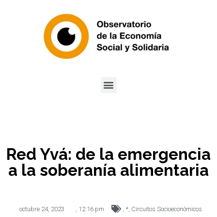
Red Yvá: de la emergencia
a la soberanía alimentaria
octubre 24, 2023
,
12:16 pm
,
*
,
Circuitos Socioeconómicos