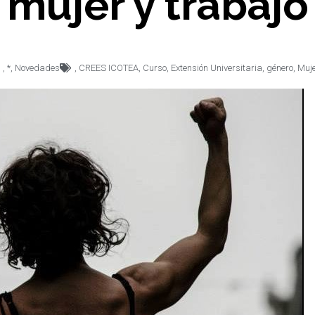
mujer y trabajo
,
*
,
Novedades
,
CREES ICOTEA
,
Curso
,
Extensión Universitaria
,
género
,
Muje