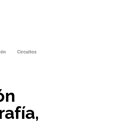
ión
Circuitos
ón
rafía,