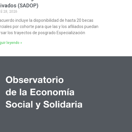
rivados (SADOP)
il 28, 2026
 acuerdo incluye la disponibilidad de hasta 20 becas
rciales por cohorte para que las y los afiliados puedan
rsar los trayectos de posgrado Especialización
uir leyendo »