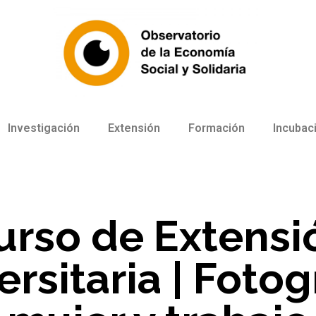
Investigación
Extensión
Formación
Incubac
urso de Extensi
rsitaria | Fotog