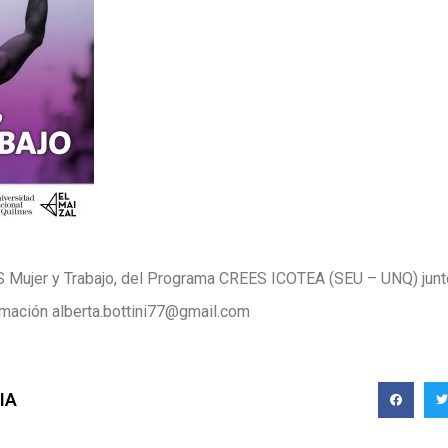
S Mujer y Trabajo, del Programa CREES ICOTEA (SEU – UNQ) junt
mación alberta.bottini77@gmail.com
IA