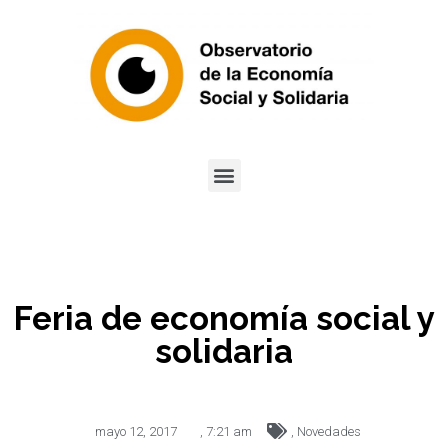
Feria de economía social y
solidaria
mayo 12, 2017
,
7:21 am
,
Novedades