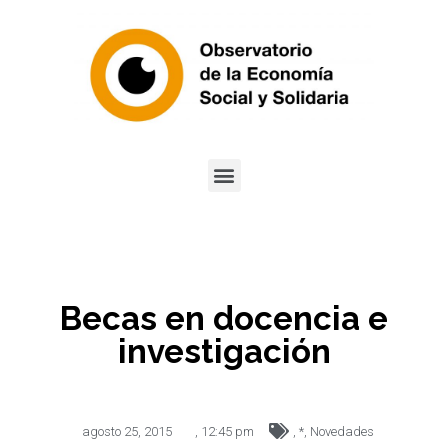
Becas en docencia e
investigación
agosto 25, 2015
,
12:45 pm
,
*
,
Novedades