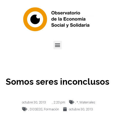
Somos seres inconclusos
octubre 30, 2013
,
2:20 pm
,
*
,
Materiales
,
DOSESS
,
Formación
octubre 30, 2013