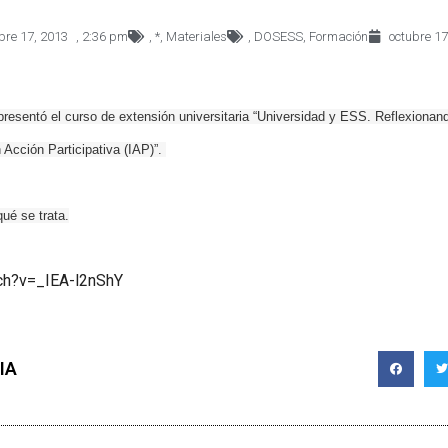
bre 17, 2013
,
2:36 pm
,
*
,
Materiales
,
DOSESS
,
Formación
octubre 17
sentó el curso de extensión universitaria “Universidad y ESS. Reflexionand
Acción Participativa (IAP)”.
ué se trata.
ch?v=_IEA-l2nShY
IA