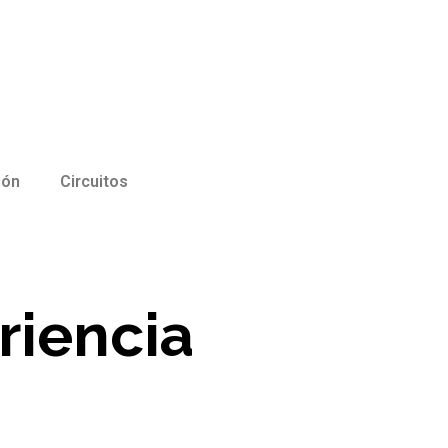
ión
Circuitos
riencia