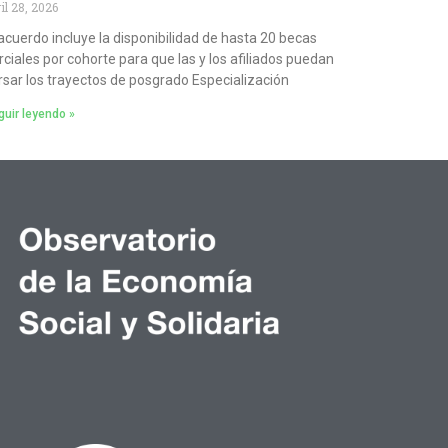
il 28, 2026
 acuerdo incluye la disponibilidad de hasta 20 becas
rciales por cohorte para que las y los afiliados puedan
rsar los trayectos de posgrado Especialización
uir leyendo »