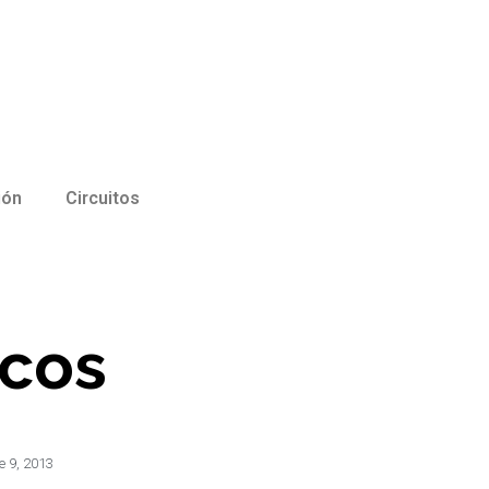
ión
Circuitos
icos
e 9, 2013