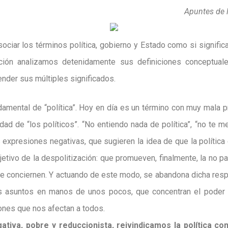
Apuntes de l
iar los términos política, gobierno y Estado como si signific
ación analizamos detenidamente sus definiciones conceptual
ender sus múltiples significados.
ndamental de “política”. Hoy en día es un término con muy mala 
ad de “los políticos”. “No entiendo nada de política”, “no te meta
 expresiones negativas, que sugieren la idea de que la política
jetivo de la despolitización: que promueven, finalmente, la no p
le conciernen. Y actuando de este modo, se abandona dicha respo
 asuntos en manos de unos pocos, que concentran el poder de
ones que nos afectan a todos.
ativa, pobre y reduccionista, reivindicamos la política c