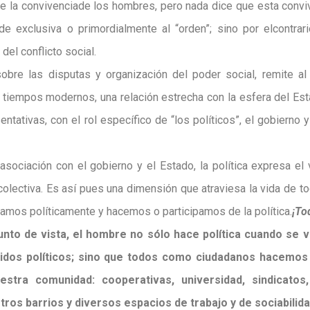
de la convivenciade los hombres, pero nada dice que esta conviv
ude exclusiva o primordialmente al “orden”; sino por elcontrar
del conflicto social.
 sobre las disputas y organización del poder social, remite a
en tiempos modernos, una relación estrecha con la esfera del Est
tativas, con el rol específico de “los políticos”, el gobierno y 
 asociación con el gobierno y el Estado, la política expresa el
colectiva. Es así pues una dimensión que atraviesa la vida de to
mos políticamente y hacemos o participamos de la política.
¡To
to de vista, el hombre no sólo hace política cuando se vi
rtidos políticos; sino que todos como ciudadanos hacemos
stra comunidad: cooperativas, universidad, sindicatos
ros barrios y diversos espacios de trabajo y de sociabilida