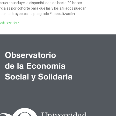
 acuerdo incluye la disponibilidad de hasta 20 becas
rciales por cohorte para que las y los afiliados puedan
rsar los trayectos de posgrado Especialización
uir leyendo »