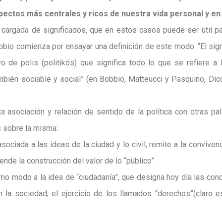
pectos más centrales y ricos de nuestra vida personal y en
cargada de significados, que en estos casos puede ser útil part
bbio comienza por ensayar una definición de este modo: “El sig
ivo de polis (politikós) que significa todo lo que se refiere a
también sociable y social” (en Bobbio, Matteucci y Pasquino, Dicc
sta asociación y relación de sentido de la política con otras pa
 sobre la misma:
asociada a las ideas de la ciudad y lo civil, remite a la conviven
nde la construcción del valor de lo “público”.
o modo a la idea de “ciudadanía”, que designa hoy día las cond
en la sociedad, el ejercicio de los llamados “derechos”(claro