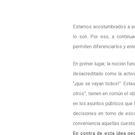
Estamos acostumbrados a asoc
lo son. Por eso, a continu
permiten diferenciarlos y ent
En primer lugar, la noción fu
desacreditado como la activid
“¡que se vayan todos!”. Estas
otros”, tienen en común el ob
en los asuntos públicos que 
decisiones en torno de esos
conveniencia aquellas cuesti
En contra de esta idea neg