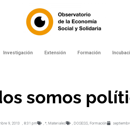
Investigación
Extensión
Formación
Incubac
os somos polít
mbre 9, 2013
,
8:31 pm
,
*
,
Materiales
,
DOSESS
,
Formación
septiembr