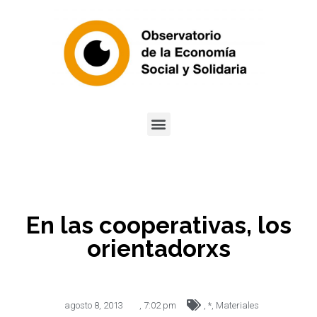
En las cooperativas, los
orientadorxs
agosto 8, 2013
,
7:02 pm
,
*
,
Materiales