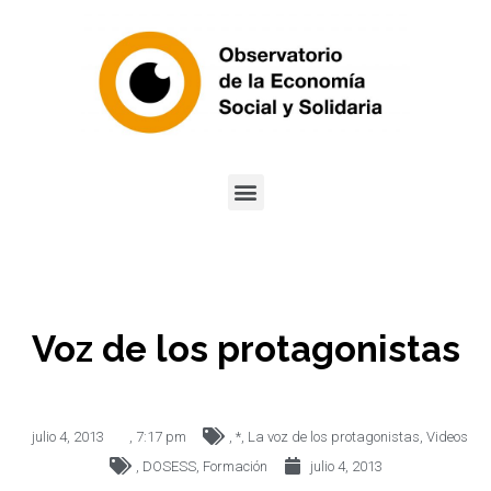
Voz de los protagonistas
julio 4, 2013
,
7:17 pm
,
*
,
La voz de los protagonistas
,
Videos
,
DOSESS
,
Formación
julio 4, 2013