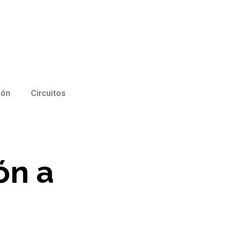
ión
Circuitos
ón a