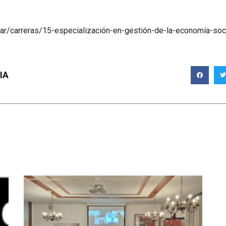
ar/
carreras/
15-especialización-en-gesti
ón-de-la-economía-soci
IA