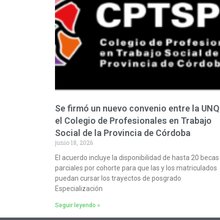
Se firmó un nuevo convenio entre la UNQ
el Colegio de Profesionales en Trabajo
Social de la Provincia de Córdoba
junio 18, 2026
El acuerdo incluye la disponibilidad de hasta 20 becas
parciales por cohorte para que las y los matriculados
puedan cursar los trayectos de posgrado
Especialización
Seguir leyendo »