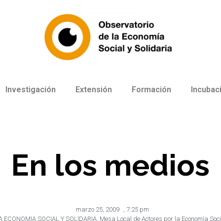
Investigación
Extensión
Formación
Incubac
En los medios
marzo 25, 2009
,
7:25 pm
LA ECONOMIA SOCIAL Y SOLIDARIA
,
Mesa Local de Actores por la Economía Soc