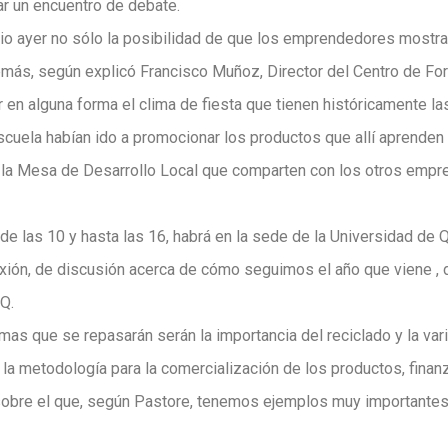
ar un encuentro de debate.
io ayer no sólo la posibilidad de que los emprendedores mostrar
emás, según explicó Francisco Muñoz, Director del Centro de Fo
 en alguna forma el clima de fiesta que tienen históricamente las
cuela habían ido a promocionar los productos que allí aprenden 
 la Mesa de Desarrollo Local que comparten con los otros empr
esde las 10 y hasta las 16, habrá en la sede de la Universidad de
xión, de discusión acerca de cómo seguimos el año que viene , d
Q.
mas que se repasarán serán la importancia del reciclado y la va
la metodología para la comercialización de los productos, finanz
sobre el que, según Pastore, tenemos ejemplos muy importantes