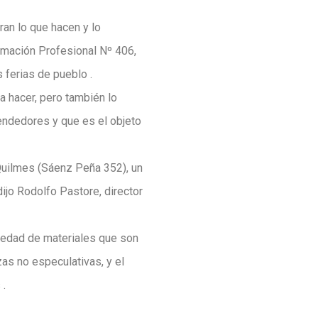
an lo que hacen y lo
rmación Profesional Nº 406,
 ferias de pueblo .
a hacer, pero también lo
endedores y que es el objeto
 Quilmes (Sáenz Peña 352), un
ijo Rodolfo Pastore, director
riedad de materiales que son
as no especulativas, y el
 .