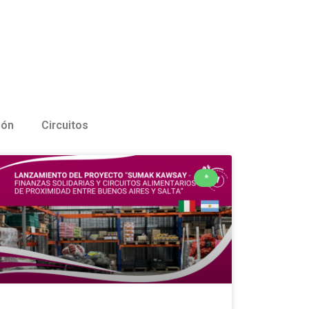
ión
Circuitos
*