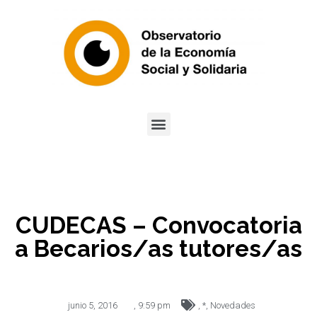
CUDECAS – Convocatoria
a Becarios/as tutores/as
junio 5, 2016
,
9:59 pm
,
*
,
Novedades