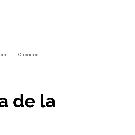
ión
Circuitos
a de la