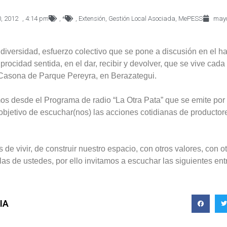
, 2012
,
4:14 pm
,
*
,
Extensión
,
Gestión Local Asociada
,
MePESS
mayo
 diversidad, esfuerzo colectivo que se pone a discusión en el ha
ocidad sentida, en el dar, recibir y devolver, que se vive cada 
a Casona de Parque Pereyra, en Berazategui.
os desde el Programa de radio “La Otra Pata” que se emite po
 objetivo de escuchar(nos) las acciones cotidianas de producto
de vivir, de construir nuestro espacio, con otros valores, con 
las de ustedes, por ello invitamos a escuchar las siguientes ent
IA