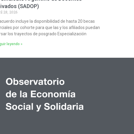
rivados (SADOP)
il 28, 2026
 acuerdo incluye la disponibilidad de hasta 20 becas
rciales por cohorte para que las y los afiliados puedan
rsar los trayectos de posgrado Especialización
uir leyendo »