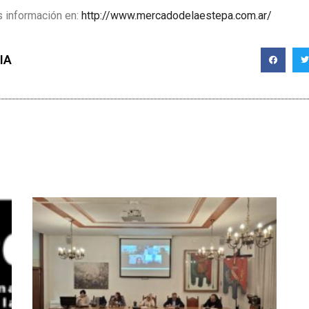
s información en:
http://www.mercadodelaestepa.com.ar/
IA