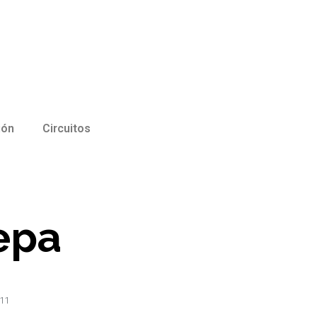
ión
Circuitos
epa
011