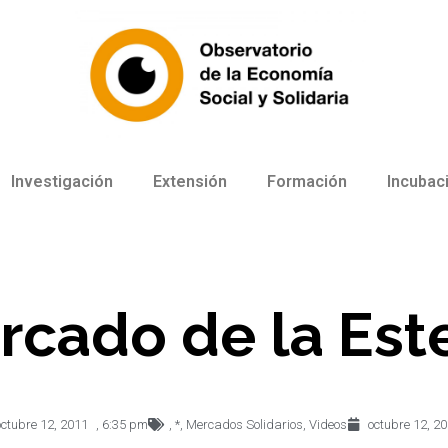
Investigación
Extensión
Formación
Incubac
rcado de la Est
octubre 12, 2011
,
6:35 pm
,
*
,
Mercados Solidarios
,
Videos
octubre 12, 2