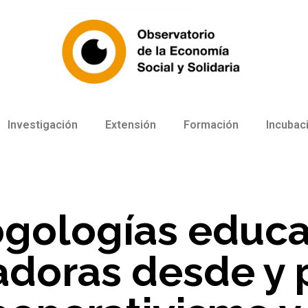
Investigación
Extensión
Formación
Incubac
gologías educa
adoras desde y p