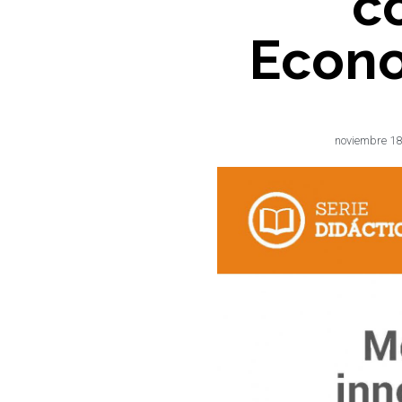
c
Econo
noviembre 18