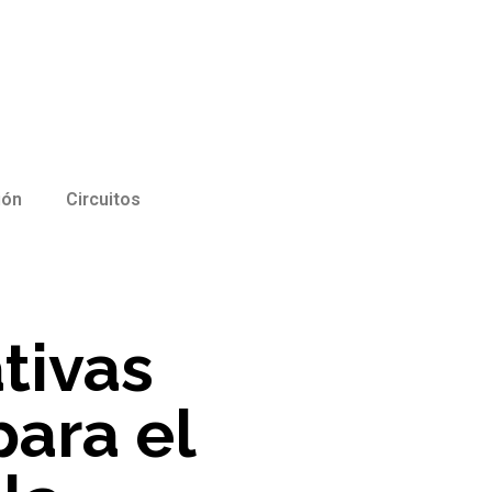
ión
Circuitos
tivas
ara el