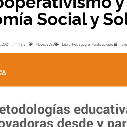
ooperativismo y 
mía Social y Sol
, 2021
,
11:18 am
,
Novedades
,
Libro
,
Pedagogía
,
Publicaciones
novi