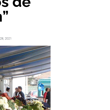
os de
n”
28, 2021