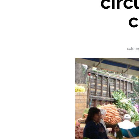
circ
c
octubr