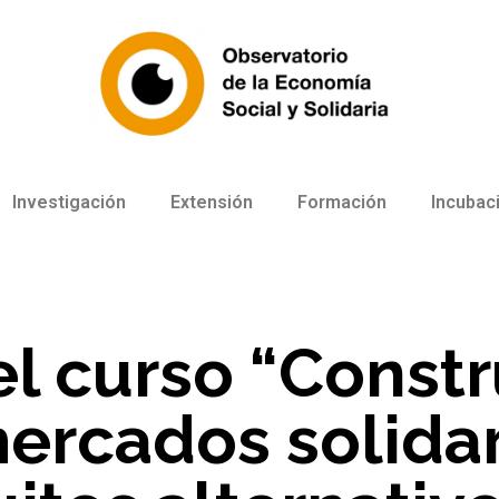
Investigación
Extensión
Formación
Incubac
 el curso “Const
ercados solidar