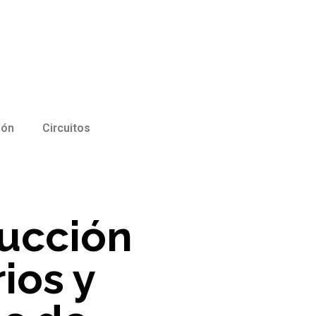
ión
Circuitos
rucción
ios y