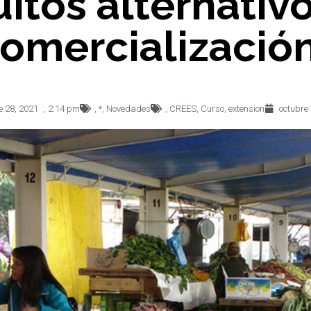
uitos alternativ
omercializació
e 28, 2021
,
2:14 pm
,
*
,
Novedades
,
CREES
,
Curso
,
extension
octubre 