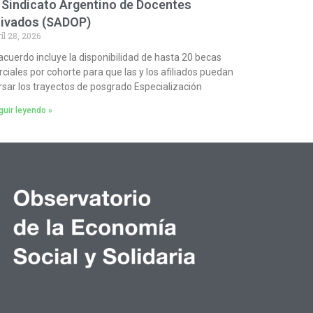
 Sindicato Argentino de Docentes
rivados (SADOP)
il 28, 2026
 acuerdo incluye la disponibilidad de hasta 20 becas
rciales por cohorte para que las y los afiliados puedan
rsar los trayectos de posgrado Especialización
uir leyendo »