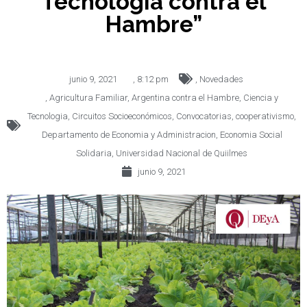
Tecnología contra el
Hambre”
junio 9, 2021
,
8:12 pm
,
Novedades
,
Agricultura Familiar
,
Argentina contra el Hambre
,
Ciencia y
Tecnologia
,
Circuitos Socioeconómicos
,
Convocatorias
,
cooperativismo
,
Departamento de Economia y Administracion
,
Economia Social
Solidaria
,
Universidad Nacional de Quiilmes
junio 9, 2021