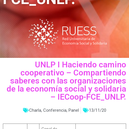
UNLP I Haciendo camino
cooperativo – Compartiendo
saberes con las organizaciones
de la economía social y solidaria
– IECoop-FCE_UNLP.
Charla
,
Conferencia
,
Panel
13/11/20
Canal de