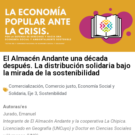
El Almacén Andante una década
después. La distribución solidaria bajo
la mirada de la sostenibilidad
Comercialización
,
Comercio justo
,
Economía Social y
Solidaria
,
Eje 3
,
Sostenibilidad
Autoras/es
Jurado, Emanuel
Integrante de El Almacén Andante y la cooperativa La Chipica.
Licenciado en Geografía (UNCuyo) y Doctor en Ciencias Sociales