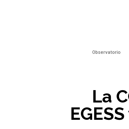
Observatorio
La C
EGESS 