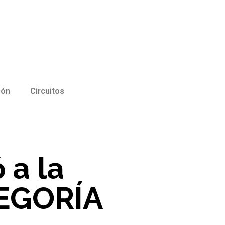
ión
Circuitos
 a la
TEGORÍA