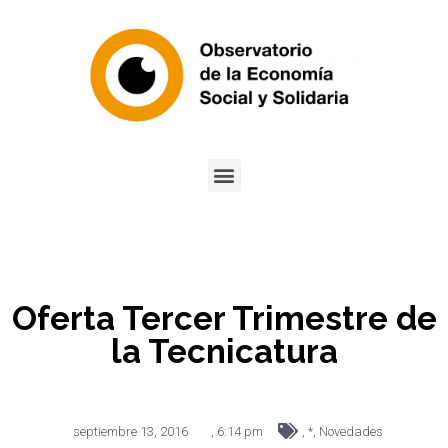
Oferta Tercer Trimestre de
la Tecnicatura
septiembre 13, 2016
,
6:14 pm
,
*
,
Novedades