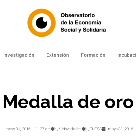
Investigación
Extensión
Formación
Incubac
Medalla de oro
mayo 31, 2016
,
11:27 am
,
*
,
Novedades
,
TUESS
mayo 31, 2016