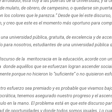
arrollador, está hoy a las puertas de la Universidad, y la 
, de mulato, de obrero, de campesino, o quedarse sin puerta
on los colores que le parezca.” Desde que leí este discurso,
, y creo que este es el momento más oportuno para compa
na universidad pública, gratuita, de excelencia y de acc
lo para nosotros, estudiantes de una universidad pública 
discurso de la meritocracia en la educación, acorde con 
sta donde aquéllos que se esfuerzan logran ascender socia
ente porque no hicieron lo “suficiente” o no quisieron esf
o esfuerzo sea premiado y es probable que vivamos bajo
ocrática, tenemos asegurado nuestro progreso y el ascens
ulo en la mano. El problema está en que este discurso par
d de oportunidades y donde todos somos iguales. Lo cual 