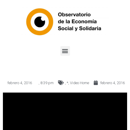
febrero 4, 2016
,
8:39 pm
,
*
,
Video Home
febrero 4, 2016