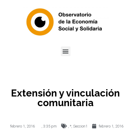
Extensión y vinculación
comunitaria
febrero 1, 2016
,
3:35 pm
,
*
,
Seccion1
febrero 1, 2016