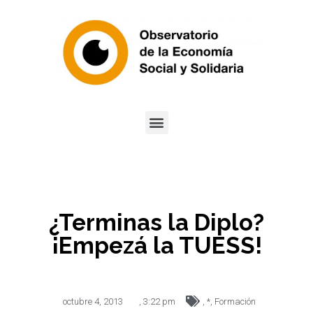
¿Terminas la Diplo?
¡Empezá la TUESS!
octubre 4, 2013
,
3:22 pm
,
*
,
Formación