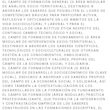
EL CAMPO DE FORMACIÓN GENERAL (O ÁREA MODULAR
DE ANÁLISIS SOCIO-TERRITORIAL), DESTINADO A
ABORDAR LOS SABERES QUE POSIBILITEN EL LOGRO DE
COMPETENCIAS BÁSICAS PARA PARTICIPAR ACTIVA,
REFLEXIVA Y CRÍTICAMENTE EN LOS ÁMBITOS DE LA
VIDA SOCIOCULTURAL Y LABORAL Y PARA EL
DESARROLLO DE UNA ACTITUD ÉTICA RESPECTO DEL
CONTINUO CAMBIO TECNOLÓGICO Y SOCIAL.
EL CAMPO DE FORMACIÓN DE FUNDAMENTO (O ÁREA
MODULAR DE INTERVENCIÓN SOCIO-TERRITORIAL),
DESTINADO A ABORDAR LOS SABERES CIENTÍFICOS,
TECNOLÓGICOS Y SOCIOCULTURALES QUE OTORGAN
SOSTÉN A LOS CONOCIMIENTOS, HABILIDADES,
DESTREZAS, ACTITUDES Y VALORES, PROPIAS DEL
CAMPO DE LA ECONOMÍA SOCIAL Y SOLIDARIA.
EL CAMPO DE FORMACIÓN ESPECÍFICA (O ÁREA
MODULAR DE DESARROLLO SOCIOECONÓMICO EN CLAVE
LOCAL), DEDICADO A ABORDAR LOS SABERES PROPIOS
DEL CAMPO DE LA ECONOMÍA SOCIAL Y SOLIDARIA, ASÍ
COMO TAMBIÉN LA CONTEXTUALIZACIÓN DE LOS
DESARROLLADOS EN LA FORMACIÓN DE FUNDAMENTO.
EL CAMPO DE FORMACIÓN (ÁREA MODULAR) PRÁCTICA
PROFESIONALIZANTE, QUE POSIBILITA LA INTEGRACIÓN
Y CONTRASTACIÓN EMPÍRICA DE LOS SABERES
CONSTRUIDOS EN LAS FORMACIONES DESCRIPTAS, EL