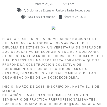
febrero 25, 2013
,
9:51 pm
,
*
,
Diploma de Extensión Universitaria
,
Novedades
,
DOSESS
,
Formación
febrero 25, 2013
PROYECTO CREES DE LA UNIVERSIDAD NACIONAL DE
QUILMES INVITA A TODXS A FORMAR PARTE DEL
DIPLOMA DE EXTENSIÓN UNIVERSITARIA DE OPERADOR
SOCIOEDUCATIVO EN ECONOMÍA SOCIAL Y SOLIDARIA
(DOSESS) EN EL MARCO DEL CORREDOR EDUCATIVO DEL
SUR. DOSESS ES UNA PROPUESTA FORMATIVA QUE SE
PROPONE LA CONSTRUCCIÓN COLECTIVA DE
CONOCIMIENTOS TEÓRICO-PRÁCTICOS PARA LA
GESTIÓN, DESARROLLO Y FORTALECIMIENTO DE LAS
ORGANIZACIONES DE LA SOCIOECONOMÍA.
INICIO: MARZO DE 2013. INSCRIPCIÓN: HASTA EL 4 DE
MARZO.
DURACIÓN: 5 MATERIAS CUTRIMESTRALES Y UN
SEMINARIO DE PRÁCTICA PREPROFESIONALIZANTES.
CONTACTO: ROSINA ROURA, RROURA@DOSESS.ORG.AR