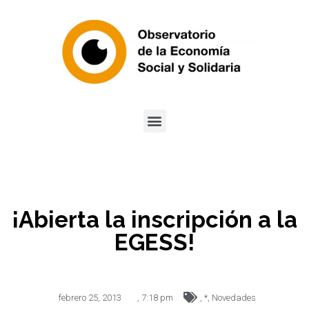
¡Abierta la inscripción a la
EGESS!
febrero 25, 2013
,
7:18 pm
,
*
,
Novedades