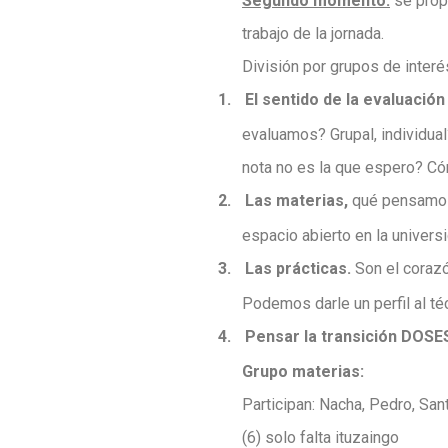
Segundo momento:
se propo
trabajo de la jornada.
División por grupos de interé
1.
El sentido de la evaluación
evaluamos? Grupal, individua
nota no es la que espero? Có
2.
Las materias,
qué pensamos d
espacio abierto en la univer
3.
Las prácticas.
Son el corazó
Podemos darle un perfil al té
4.
Pensar la transición DOS
Grupo materias:
Participan: Nacha, Pedro, Sant
(6) solo falta ituzaingo