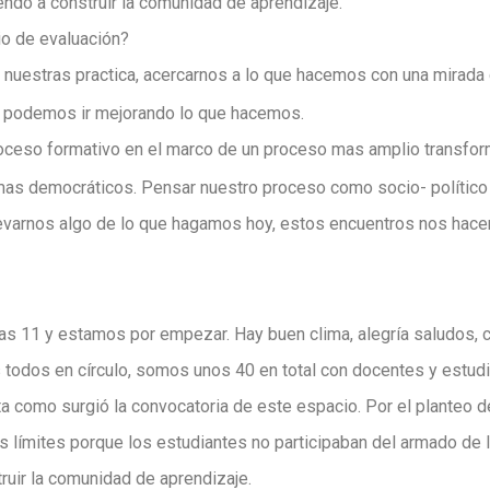
do a construir la comunidad de aprendizaje.
io de evaluación?
 nuestras practica, acercarnos a lo que hacemos con una mirada c
 podemos ir mejorando lo que hacemos.
oceso formativo en el marco de un proceso mas amplio transfo
 mas democráticos. Pensar nuestro proceso como socio- político
llevarnos algo de lo que hagamos hoy, estos encuentros nos hace
las 11 y estamos por empezar. Hay buen clima, alegría saludos, 
odos en círculo, somos unos 40 en total con docentes y estudi
ta como surgió la convocatoria de este espacio. Por el planteo 
us límites porque los estudiantes no participaban del armado de
uir la comunidad de aprendizaje.