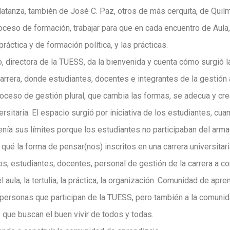
tanza, también de José C. Paz, otros de más cerquita, de Quil
roceso de formación, trabajar para que en cada encuentro de Aula, 
ráctica y de formación política, y las prácticas.
, directora de la TUESS, da la bienvenida y cuenta cómo surgió 
carrera, donde estudiantes, docentes e integrantes de la gestió
Proceso de gestión plural, que cambia las formas, se adecua y c
ersitaria. El espacio surgió por iniciativa de los estudiantes, c
tenía sus límites porque los estudiantes no participaban del arm
qué la forma de pensar(nos) inscritos en una carrera universitar
, estudiantes, docentes, personal de gestión de la carrera a co
 aula, la tertulia, la práctica, la organización. Comunidad de apre
las personas que participan de la TUESS, pero también a la comun
que buscan el buen vivir de todos y todas.