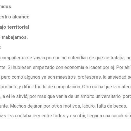
enidos
.
uestro alcance
ajo territorial
 trabajamos.
s
ompañeros se vayan porque no entendían de que se trataba, no 
ante. Si hubiesen empezado con economía e icacet por ej. Por ah
, pero como algunos ya son maestros, profesores, la ansiedad se
ortante y difícil fue lo de computación. Otro opina que la mater
 a el le sirvió, por mas que venia de un ámbito universitario, por
te. Muchos dejaron por otros motivos, laburo, falta de becas.
tulias les costaba leer entre todos y escribir, llegar a una conclu