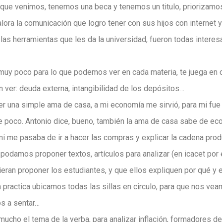
 que venimos, tenemos una beca y tenemos un titulo, priorizamo
ora la comunicación que logro tener con sus hijos con internet 
io, las herramientas que les da la universidad, fueron todas intere
 muy poco para lo que podemos ver en cada materia, te juega en
 ver: deuda externa, intangibilidad de los depósitos…
er una simple ama de casa, a mi economía me sirvió, para mi fue 
 poco. Antonio dice, bueno, también la ama de casa sabe de econ
a mi me pasaba de ir a hacer las compras y explicar la cadena prod
odamos proponer textos, artículos para analizar (en icacet por 
eran proponer los estudiantes, y que ellos expliquen por qué y 
a practica ubicamos todas las sillas en circulo, para que nos vea
s a sentar…
mucho el tema de la yerba, para analizar inflación, formadores d