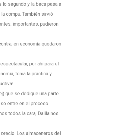
s lo segundo y la beca pasa a
y la compu. También sirvió
santes, importantes, pudieron
 contra, en economía quedaron
espectacular, por ahí para el
omía, tenia la practica y
uctiva!
ej) que se dedique una parte
eso entre en el proceso
mos todos la cara, Dalila nos
e precio. Los almaceneros del