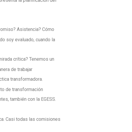
esenta la planificación del
romiso? Asistencia? Cómo
ndo soy evaluado, cuando la
mirada crítica? Tenemos un
nera de trabajar
tica transformadora.
ito de transformación
tes, también con la EGESS.
anca. Casi todas las comisiones