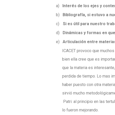
a)
Interés de los ejes y cont
b)
Bibliografía, si estuvo a n
c)
Si es útil para nuestro trab
d)
Dinámicas y formas en que
e)
Articulación entre materia
ICACET provoco que muchos c
bien ella cree que es import
que la materia es interesante
perdida de tiempo. Lo mas imp
haber puesto con otra materia,
sirvió mucho metodológicamen
Patri: al principio en las ter
lo fueron mejorando.