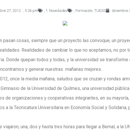
bre 27, 2012
,
5:26 pm
,
*
,
Novedades
,
Formación
,
TUESS
diciembre 
n pasan cosas, siempre que un proyecto las convoque, un proyec
alidades. Realidades de cambiar lo que no aceptamos, no por t
ria. Donde quepan todos y todas, y la universidad se transforme 
ncontrarnos y generar nuestras mañanas mejores.
12, once la media mañana, saludos que se cruzan y rondas arma
 Gimnasio de la Universidad de Quilmes, una universidad públic
res de organizaciones y cooperativas integrantes, en su mayoría
os a la Tecnicatura Universitaria en Economía Social y Solidaria, p
viajaron, una, dos y hasta tres horas para llegar a Bernal, a la 