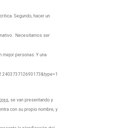
ritica. Segundo, hacer un
rmativo. Necesitamos ser
n mejor personas. Y una
672.240373712693173&type=1
bres
, se van presentando y
entra con su propio nombre, y