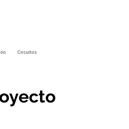
ión
Circuitos
royecto