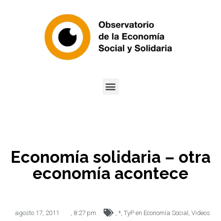
Economía solidaria – otra
economía acontece
agosto 17, 2011
,
8:27 pm
,
*
,
TyP en Economía Social
,
Videos