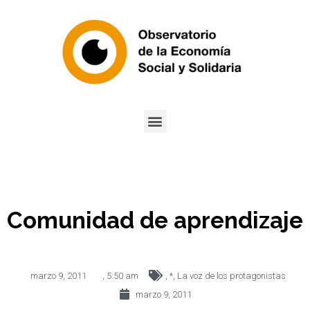
Comunidad de aprendizaje
marzo 9, 2011
,
5:50 am
,
*
,
La voz de los protagonistas
marzo 9, 2011