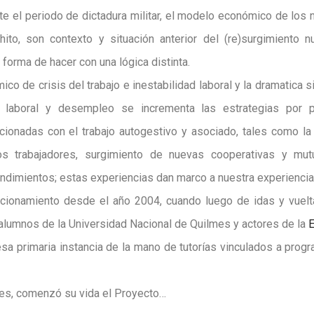
nte el periodo de dictadura militar, el modelo económico de los 
ito, son contexto y situación anterior del (re)surgimiento n
 forma de hacer con una lógica distinta.
o de crisis del trabajo e inestabilidad laboral y la dramatica s
d laboral y desempleo se incrementa las estrategias por p
acionadas con el trabajo autogestivo y asociado, tales como l
os trabajadores, surgimiento de nuevas cooperativas y mu
ndimientos; estas experiencias dan marco a nuestra experiencia
ionamiento desde el año 2004, cuando luego de idas y vuelta
alumnos de la Universidad Nacional de Quilmes y actores de la
E
 esa primaria instancia de la mano de tutorías vinculados a prog
mes, comenzó su vida el Proyecto…