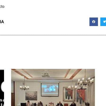
cto
IA