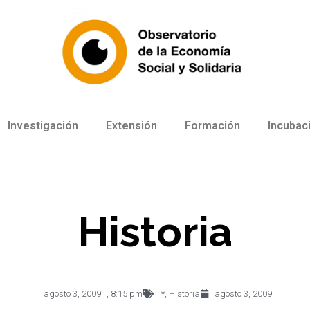
Investigación
Extensión
Formación
Incubac
Historia
agosto 3, 2009
,
8:15 pm
,
*
,
Historia
agosto 3, 2009