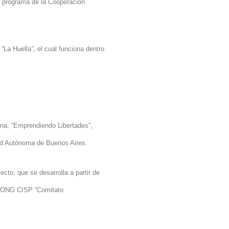
 programa de
la Cooperación
 “
La Huella
”, el cual funciona dentro
ina
, “Emprendiendo Libertades”,
ad Autónoma
de Buenos Aires.
cto, que se desarrolla a partir de
la ONG CISP “Comitato