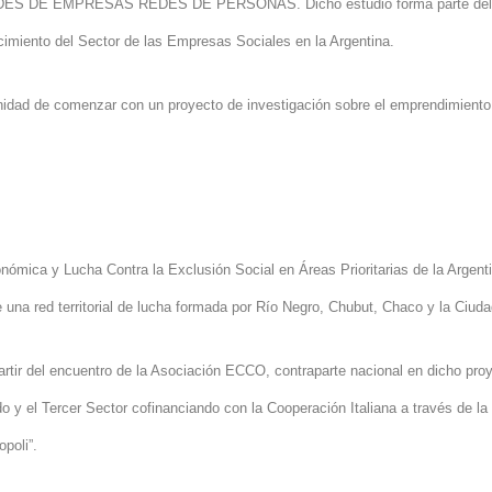
o REDES DE EMPRESAS REDES DE PERSONAS. Dicho estudio forma parte del
cimiento del Sector de las Empresas Sociales en
la Argentina.
idad de comenzar con un proyecto de investigación sobre el emprendimiento
onómica y Lucha Contra
la Exclusión Social
en Áreas Prioritarias de
la Argent
 una red territorial de lucha formada por Río Negro, Chubut, Chaco y
la Ciud
tir del encuentro de l
a Asociación ECCO, contraparte nacional en dicho proye
do y el Tercer Sector cofinanciando con la Cooperación Italiana a través de 
opoli”.