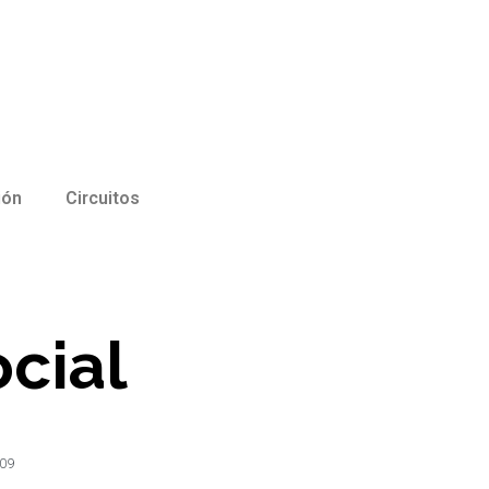
ión
Circuitos
cial
009