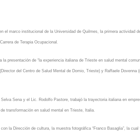
en el marco institucional de
la Universidad
de Quilmes, la primera actividad d
 Carrera
de Terapia Ocupacional.
a la presentación de “la experiencia italiana de Trieste en salud mental comuni
 (Director del Centro de Salud Mental de Domio, Trieste) y Raffaele Dovenna
. Selva
Sena y el Lic. Rodolfo Pastore, trabajó la trayectoria italiana en empr
 de transformación en salud mental en Trieste, Italia.
y con
la Dirección
de cultura, la muestra fotográfica “Franco Basaglia”, la cua