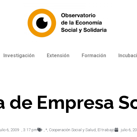
Investigación
Extensión
Formación
Incubac
a de Empresa So
julio 6, 2009
,
3:17 pm
,
*
,
Cooperación Social y Salud
,
El trabajo
julio 6, 2