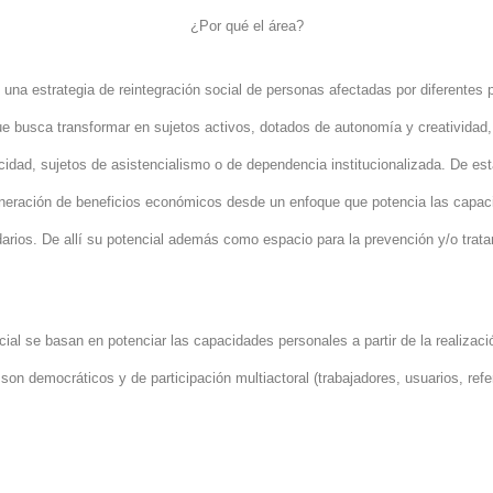
¿Por qué el área?
una estrategia de reintegración social de personas afectadas por diferentes
ue busca transformar en sujetos activos, dotados de autonomía y creatividad,
idad, sujetos de asistencialismo o de dependencia institucionalizada. De est
a generación de beneficios económicos desde un enfoque que potencia las capa
idarios. De allí su potencial además como espacio para la prevención y/o tra
ocial se basan en potenciar las capacidades personales a partir de la realiza
on democráticos y de participación multiactoral (trabajadores, usuarios, refe