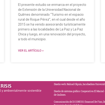
El presente estudio se enmarca en el proyecto
de Extensión de la Universidad Nacional de
Quilmes denominado “Turismo en el espacio
rural de Roque Pérez”, en el cual desde el año
2015 se ha venido asesorando turísticamente
primero a las localidades de La Paz y La Paz
Chica y luego, en una renovación del proyecto,
a todo el municipio.
VER EL ARTÍCULO »
Diseño web: Nahuel Olguín, Incubadora Universit
RISIS
al y ambientalmente sostenible
Diseño de sistema gráfico: Cooperativa El Maiza
de Quilmes.
Comunicación del II CONESS: Emanuel De Fino, Da