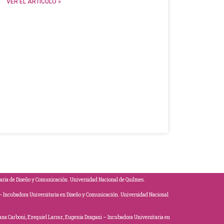
VER EL ARTÍCULO »
aria de Diseño y Comunicación. Universidad Nacional de Quilmes.
l – Incubadora Universitaria en Diseño y Comunicación. Universidad Nacional
na Carboni, Ezequiel Larraz, Eugenia Dragani – Incubadora Universitaria en