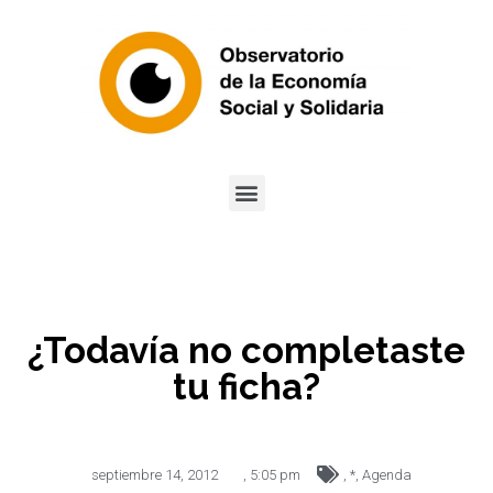
¿Todavía no completaste
tu ficha?
septiembre 14, 2012
,
5:05 pm
,
*
,
Agenda