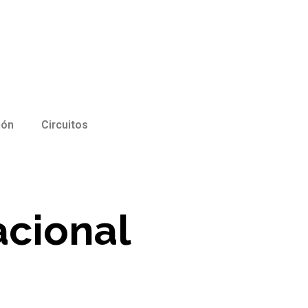
ión
Circuitos
acional