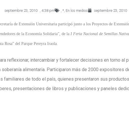
septiembre 23, 2010
,
4:38 pm
,
*
,
En los medios
septiembre 23, 2010
cretaría de Extensión Universitaria participó junto a los Proyectos de Extensi
dedores de la Economía Solidaria”, de la
I Feria Nacional de Semillas Nativa
nta Rosa” del Parque Pereyra Iraola.
ra reflexionar, intercambiar y fortalecer decisiones en torno al pa
a soberanía alimentaria. Participaron más de 2000 expositores 
s familiares de todo el país, quienes presentaron sus productos
beres, presentaciones de libros y publicaciones y paneles dedic