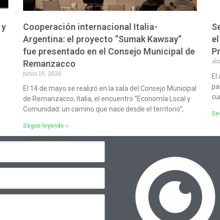
 y
Cooperación internacional Italia-
Se
Argentina: el proyecto “Sumak Kawsay”
el
fue presentado en el Consejo Municipal de
P
abr
Remanzacco
junio 10, 2026
El
pa
El 14 de mayo se realizó en la sala del Consejo Municipal
cu
de Remanzacco, Italia, el encuentro “Economía Local y
Comunidad: un camino que nace desde el territorio”,
Seg
Seguir leyendo »