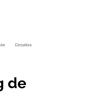
ión
Circuitos
g de